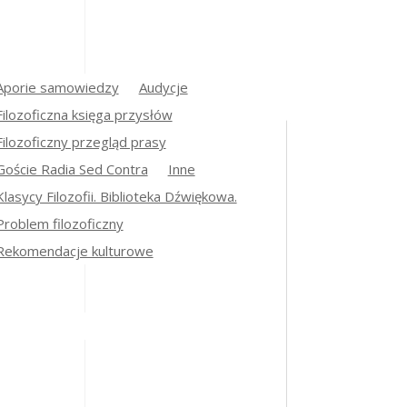
Aporie samowiedzy
Audycje
Filozoficzna księga przysłów
Filozoficzny przegląd prasy
Goście Radia Sed Contra
Inne
Klasycy Filozofii. Biblioteka Dźwiękowa.
Problem filozoficzny
Rekomendacje kulturowe