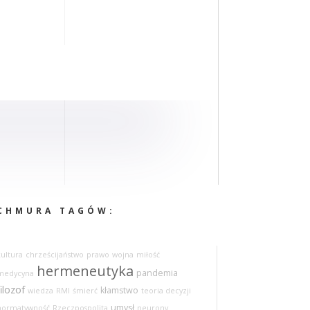
CHMURA TAGÓW:
kultura
chrześcijaństwo
prawo
wojna
miłość
hermeneutyka
pandemia
medycyna
filozof
kłamstwo
wiedza
RMI
śmierć
teoria decyzji
umysł
normatywność
Rzeczpospolita
neurony